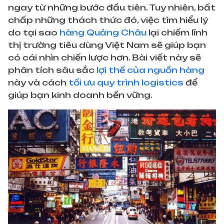
ngay từ những bước đầu tiên. Tuy nhiên, bất
chấp những thách thức đó, việc tìm hiểu lý
do tại sao
hàng Quảng Châu
lại chiếm lĩnh
thị trường tiêu dùng Việt Nam sẽ giúp bạn
có cái nhìn chiến lược hơn. Bài viết này sẽ
phân tích sâu sắc
lợi thế của nguồn hàng
này và cách
tối ưu quy trình logistics
để
giúp bạn kinh doanh bền vững.