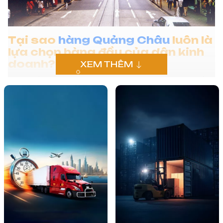
Tại sao
hàng Quảng Châu
luôn là
lựa chọn hàng đầu của dân kinh
doanh?
XEM THÊM
Nhu cầu tiêu dùng hàng hóa từ Trung Quốc
tại Việt Nam chưa bao giờ có dấu hiệu hạ
nhiệt. Điều này xuất phát từ sự cân bằng
hoàn hảo giữa giá thành, kiểu dáng và chất
lượng. Khi nhắc đến
vận chuyển Việt
Trung
, chúng ta không thể phủ nhận
Quảng Châu chính là "thủ phủ" cung ứng
hàng hóa lớn nhất thế giới.Nhiều Người
Chọn Hàng Quảng Châu
Lợi thế lớn nhất của nguồn hàng này chính
là sự đa dạng tuyệt đối. Từ thời trang, đồ