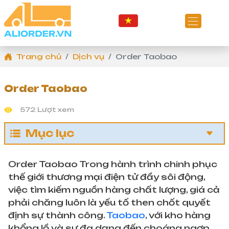
Trang chủ
Dịch vụ
Order Taobao
Order Taobao
572 Lượt xem
Mục lục
Order Taobao Trong hành trình chinh phục
thế giới thương mại điện tử đầy sôi động,
việc tìm kiếm nguồn hàng chất lượng, giá cả
phải chăng luôn là yếu tố then chốt quyết
định sự thành công.
Taobao
, với kho hàng
khổng lồ và sự đa dạng đến choáng ngợp,