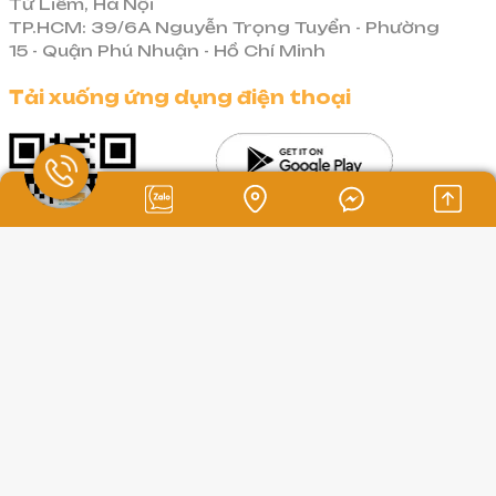
Từ Liêm, Hà Nội
Đặt hàng và thanh toán hộ:
Với hệ
yếu tố sau:
TP.HCM: 39/6A Nguyễn Trọng Tuyển - Phường
thống đặt hàng tự động và đội ngũ thanh
15 - Quận Phú Nhuận - Hồ Chí Minh
Uy tín và kinh nghiệm:
Ưu tiên các đơn
toán chuyên nghiệp, Aliorder giúp bạn
vị có lịch sử hoạt động lâu năm, được
vượt qua rào cản thanh toán quốc tế.
Tải xuống ứng dụng điện thoại
nhiều khách hàng đánh giá cao.
Chúng tôi nhận order và thanh toán với
Quy trình minh bạch:
Đảm bảo quy
nhà cung cấp Trung Quốc thay bạn, đảm
trình vận chuyển rõ ràng, minh bạch, có
bảo giao dịch an toàn và nhanh chóng.
khả năng theo dõi đơn hàng theo thời
Vận chuyển Việt Trung nhanh chóng
gian thực.
và an toàn:
Đây là thế mạnh vượt trội
Thời gian vận chuyển:
Xem xét cam
của Aliorder. Chúng tôi có hệ thống kho
kết về thời gian giao hàng để đảm bảo
bãi rộng khắp hai đầu Việt Nam – Trung
Tải xuống ứng dụng trên máy tính
kế hoạch kinh doanh của bạn.
Quốc, cùng đội ngũ logistics chuyên
Chi phí hợp lý:
So sánh báo giá từ nhiều
nghiệp. Thời gian vận chuyển được tối ưu
đơn vị để tìm ra mức phí cạnh tranh
hóa, đảm bảo hàng hóa đến tay bạn
nhất, đi kèm với chất lượng dịch vụ
trong thời gian sớm nhất, đồng thời giảm
Logistics & Thanh Toán
tương xứng.
thiểu tối đa rủi ro hư hỏng, mất mát.
Dịch vụ hỗ trợ khách hàng:
Đội ngũ hỗ
Theo dõi đơn hàng minh bạch:
Khách
trợ nhiệt tình, sẵn sàng giải đáp mọi
hàng có thể dễ dàng theo dõi hành trình
Nhập hàng Trung Quốc