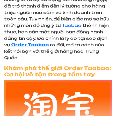
đã trở thành điểm đến lý tưởng cho hàng
triệu người mua sắm và kinh doanh trên
toàn cầu. Tuy nhiên, để biến giấc mơ sở hữu
những món đồ ưng ý từ
Taobao
thành hiện
thực, bạn cần một người bạn đồng hành
đáng tin cậy. Đó chính là lý do tại sao dịch
vụ
Order Taobao
ra đời, mở ra cánh cửa
kết nối bạn với thế giới hàng hóa Trung
Quốc.
Khám phá thế giới Order Taobao:
Cơ hội vô tận trong tầm tay