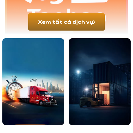
Xem tất cả dịch vụ
Taobao không chỉ là một trang web bán
hàng, mà là cả một vũ trụ thu nhỏ của mọi
sản phẩm bạn có thể tưởng tượng. Từ
những bộ trang phục thời thượng nhất, đồ
gia dụng tiện ích, phụ kiện công nghệ độc
đáo, cho đến đồ trang trí nhà cửa tinh xảo,
mọi thứ đều có mặt trên Taobao. Với hàng
triệu nhà cung cấp và hàng tỷ sản phẩm,
Taobao mang đến một nguồn hàng vô tận,