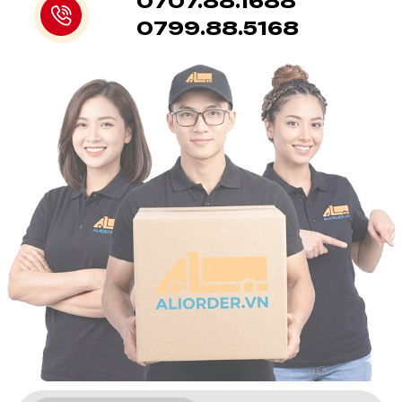
0707.88.1688
Trung Quốc: Từ Khó Khăn Đến
ngôn ngữ, các bước đặt hàng phức tạp
Thuận Lợi
hay thủ tục thanh toán. Order Taobao
0799.88.5168
Đảm bảo an toàn và bảo mật:
Các
Việc nhập hàng từ Trung Quốc, cường quốc
đơn vị uy tín sẽ có quy trình kiểm tra
sản xuất hàng đầu thế giới, luôn ẩn chứa sức
hàng hóa, đảm bảo bạn nhận được
hấp dẫn khó cưỡng. Nơi đây quy tụ hàng triệu
đúng sản phẩm chất lượng, giảm thiểu
nhà cung cấp với đa dạng mẫu mã, chất
rủi ro hư hỏng, sai sót. Order Taobao
lượng và mức giá cạnh tranh, đáp ứng mọi
Giá cả cạnh tranh:
Thông qua mạng
nhu cầu từ thời trang, phụ kiện, đồ gia dụng,
lưới đối tác và kinh nghiệm lâu năm, các
điện tử cho đến hàng công nghiệp. Tuy nhiên,
đơn vị dịch vụ thường có thể đàm phán
rào cản ngôn ngữ, sự khác biệt về văn hóa,
giá tốt hơn và tối ưu chi phí vận
quy trình đặt hàng phức tạp, thủ tục hải
chuyển. Order Taobao
quan rườm rà và nguy cơ rủi ro trong vận
Hỗ trợ giải quyết vấn đề:
Khi có bất kỳ
chuyển là những thách thức không nhỏ đối
sự cố nào xảy ra trong quá trình vận
với người nhập hàng.
chuyển hoặc sản phẩm có vấn đề, đơn vị
Nhiều chủ shop đã từng trải qua những đêm
dịch vụ sẽ đứng ra hỗ trợ bạn giải quyết
dài trăn trở tìm kiếm nguồn hàng, đối mặt với
với nhà cung cấp. Order Taobao
những nhà cung cấp thiếu minh bạch, lo lắng
Đa dạng phương thức vận chuyển: