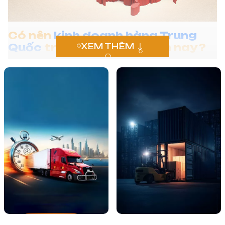
Có nên
kinh doanh hàng Trung
Quốc
trong giai đoạn hiện nay?
XEM THÊM
Để trả lời chính xác câu hỏi có nên kinh
doanh hàng Trung Quốc hay không, chúng
ta cần nhìn vào bức tranh thực tế của thị
trường. Trung Quốc được mệnh danh là
"công xưởng của thế giới", nơi tập trung
hàng triệu xưởng sản xuất, từ các mặt
hàng thời trang, đồ gia dụng, linh kiện điện
tử đến các loại máy móc công nghiệp phức
tạp. Việc nhập hàng trực tiếp từ đây không
chỉ mang lại biên lợi nhuận cao mà còn giúp
người bán tiếp cận với các xu hướng tiêu
dùng mới nhất một cách nhanh chóng.
Khi bạn tự hỏi có nên kinh doanh hàng