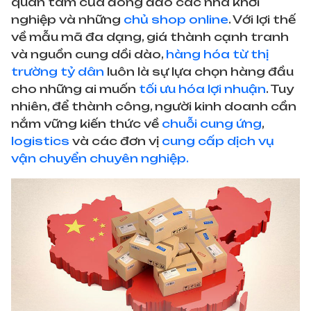
quan tâm của đông đảo các nhà khởi
nghiệp và những
chủ shop online
. Với lợi thế
về mẫu mã đa dạng, giá thành cạnh tranh
và nguồn cung dồi dào,
hàng hóa từ thị
trường tỷ dân
luôn là sự lựa chọn hàng đầu
cho những ai muốn
tối ưu hóa lợi nhuận
. Tuy
nhiên, để thành công, người kinh doanh cần
nắm vững kiến thức về
chuỗi cung ứng
,
logistics
và các đơn vị
cung cấp dịch vụ
vận chuyển chuyên nghiệp.