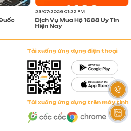
, và thời
23/07/2026 01:22 PM
 Quốc
 Quốc
Dịch Vụ Mua Hộ 1688 Uy Tín
c và địa
Hiện Nay
 đề này.
g, gom
 Nam.
Tải xuống ứng dụng điện thoại
n chuyển,
 với nhà
ấy tờ. Các
Tải xuống ứng dụng trên máy tính
quan hợp
huyển,
 những