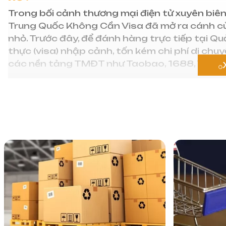
Trong bối cảnh thương mại điện tử xuyên biên
Trung Quốc Không Cần Visa đã mở ra cánh cử
nhỏ. Trước đây, để đánh hàng trực tiếp tại Q
thực (visa) nhập cảnh, tốn kém chi phí di chuy
các nền tảng TMĐT như Taobao, 1688, Tmall, 
Sử dụng phương thức này không chỉ giúp bạn 
xuất nhập cảnh mà còn giúp chủ động kiểm so
trường, giá cả cạnh tranh ngay trên màn hình 
chính là bước ngoặt trong tư duy quản trị ngu
Các bước thực hiện cách Order H
Để thực hiện cách Order Hàng Trung Quốc Kh
trình chuyên nghiệp sau đây:
Bước 1: Lựa chọn nền tảng uy tín:
Bạn cầ
lựa chọn hàng đầu. Nếu là mua sỉ cho kinh 
Bước 2: Tìm kiếm nguồn hàng chất lượn