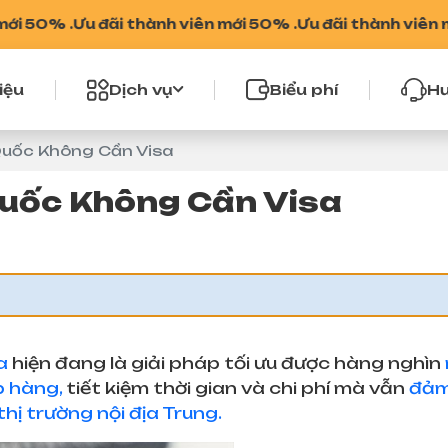
 .
Ưu đãi thành viên mới 50% .
Ưu đãi thành viên mới 50%
iệu
Dịch vụ
Biểu phí
Hư
uốc Không Cần Visa
uốc Không Cần Visa
a
hiện đang là giải pháp tối ưu được hàng nghìn
p hàng,
tiết kiệm thời gian và chi phí mà vẫn
đảm
thị trường nội địa Trung.