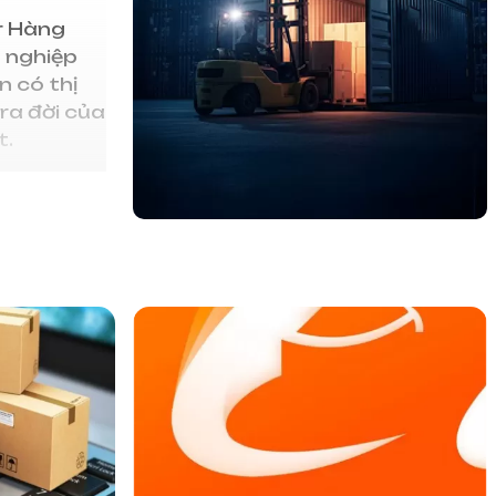
er Hàng
 nghiệp
n có thị
 ra đời của
t.
quan đến
ng thị
giới. Đây
toàn
vững quy
Taobao là
h hoặc từ