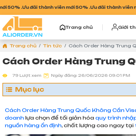
 .
Ưu đãi thành viên mới 50% .
Ưu đãi thành viên mới 50%
Trang chủ
Giới th
Trang chủ
Tin tức
Cách Order Hàng Trung Q
Cách Order Hàng Trung Q
79 Lượt xem
Ngày đăng: 26/06/2026 09:01 PM
Mục lục
Cách Order Hàng Trung Quốc Không Cần Vis
doanh
lựa chọn để tối giản hóa
quy trình nhậ
nguồn hàng ổn định
, chất lượng cao ngay tại